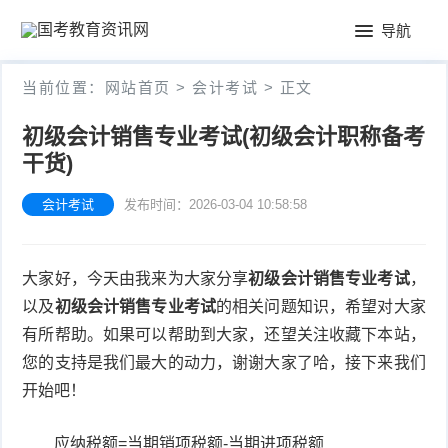
首
导航
页
公
当前位置：
网站首页
>
会计考试
> 正文
务
教
初级会计销售专业考试(初级会计职称备考
员
干货)
师
会
考
资
会计考试
发布时间：2026-03-04 10:58:58
计
试
格
考
大家好，今天由我来为大家分享
初级会计销售专业考试
，
证
试
以及
初级会计销售专业考试
的相关问题知识，希望对大家
有所帮助。如果可以帮助到大家，还望关注收藏下本站，
您的支持是我们最大的动力，谢谢大家了哈，接下来我们
开始吧！
应纳税额=当期销项税额-当期进项税额