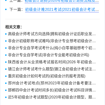
上一篇：
初级会计退费(2020年初级会计退费流程及所
需材料汇总你知道吗？)
下一篇：
初级会计难2021考试(2021初级会计考试难
吗)
相关文章：
高级会计师考试方向选择(拥有初级会计证后职业发展
方向！)
非会计初级职称考试难吗(非会计专业想考初级会计证
难吗)
非会计专业自学考试考什么(纯小白零基础想考个初级
会计需要准备什么吗？)
非会计专业自学考试(非会计专业能考初级会计吗)
陕西省会计从业资格考试报名时间(2026 年初级会计
报名时间定了吗？附最新安排)
镇江会计师考试考什么题型(镇江会初级会计考试注意
事项)
重庆初级会计如何考试的(初级会计的报考流程)
邳州会计考试地点(邳州2023年初级会计备考要注意
什么？)
邯郸四中会计考试时间多长(初级会计考试科目详情分
析)
近5年初级会计考试题型(2020年初级会计题型、题量
变化深度解读)