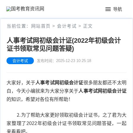
首
导航
页
公
当前位置：
网站首页
>
会计考试
> 正文
务
教
人事考试网初级会计证(2022年初级会计
员
证书领取常见问题答疑)
师
会
考
资
会计考试
发布时间：2025-12-23 10:25:18
计
试
格
考
大家好，关于
人事考试网初级会计证
很多朋友都还不太明
证
试
白，今天小编就来为大家分享关于
人事考试网初级会计证
的知识，希望对各位有所帮助！
⒉为了帮助大家更好领取初级会计证书，之了君为大
家整理了2022年初级会计证书领取常见问题答疑，一起
来看看吧。