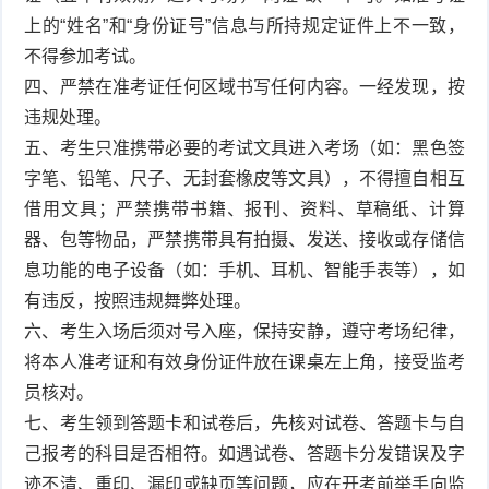
上的“姓名”和“身份证号”信息与所持规定证件上不一致，
不得参加考试。
四、严禁在准考证任何区域书写任何内容。一经发现，按
违规处理。
五、考生只准携带必要的考试文具进入考场（如：黑色签
字笔、铅笔、尺子、无封套橡皮等文具），不得擅自相互
借用文具；严禁携带书籍、报刊、资料、草稿纸、计算
器、包等物品，严禁携带具有拍摄、发送、接收或存储信
息功能的电子设备（如：手机、耳机、智能手表等），如
有违反，按照违规舞弊处理。
六、考生入场后须对号入座，保持安静，遵守考场纪律，
将本人准考证和有效身份证件放在课桌左上角，接受监考
员核对。
七、考生领到答题卡和试卷后，先核对试卷、答题卡与自
己报考的科目是否相符。如遇试卷、答题卡分发错误及字
迹不清、重印、漏印或缺页等问题，应在开考前举手向监