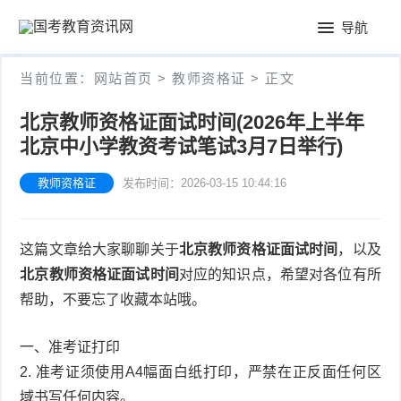
首
导航
页
公
当前位置：
网站首页
>
教师资格证
> 正文
务
教
北京教师资格证面试时间(2026年上半年
员
北京中小学教资考试笔试3月7日举行)
师
会
考
资
教师资格证
发布时间：2026-03-15 10:44:16
计
试
格
考
这篇文章给大家聊聊关于
北京教师资格证面试时间
，以及
证
试
北京教师资格证面试时间
对应的知识点，希望对各位有所
帮助，不要忘了收藏本站哦。
一、准考证打印
2. 准考证须使用A4幅面白纸打印，严禁在正反面任何区
域书写任何内容。