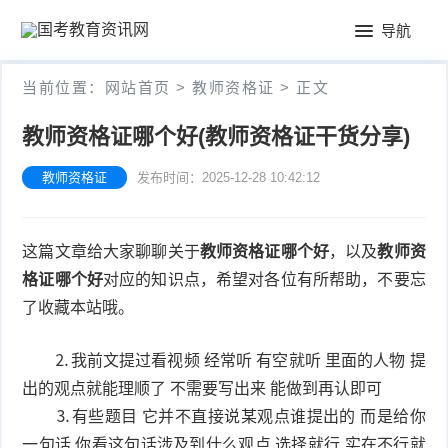
首
导航
页
公
当前位置：
网站首页
>
教师资格证
> 正文
务
教
教师资格证哪个好(教师资格证干货分享)
员
师
会
教师资格证
发布时间：2025-12-28 10:42:12
考
资
计
试
格
考
这篇文章给大家聊聊关于
教师资格证哪个好
，以及
教师资
格证哪个好
对应的知识点，希望对各位有所帮助，不要忘
证
试
了收藏本站哦。
⒉我前文提过看视频 经常听 有空就听 里面的人物 提
出的观点就能理顺了 不需要写出来 能做到再认即可
⒊有些题目 它并不直接说某观点谁提出的 而是给你
一句话 你看这句话涉及到什么观点 选择就行 实在不行就