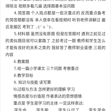
排除法 视频多看几遍 选择题基本没问题
⒋简答题 个人观点都是一些次重点的 反而重点备考
的简答题都没有 本人侥幸在看视频时 听到老师讲解过 最
近发展区 考到了╭(╯ε╰)╮
⒌材料题 虽然没有原题 但是在答题时 遇到之前见过
的类似题目就可以套路了 之前考过一题 教师和学生怎么
才能有良好的关系之类的 我就答了教师职业道德 三观的
内容
⒍教案题
⒎给一篇小学课文 三个问题 考察重点
⒏教学目标
⒐ 知识与技能 读写算
⒑过程与方法 怎样更好的理解 学习
情感态度与价值观 作者表达的思想感情
重点是 学生是学习的主体 一定这样表达:
学生会…… 学生能…… 学生认识了…… 学生学会