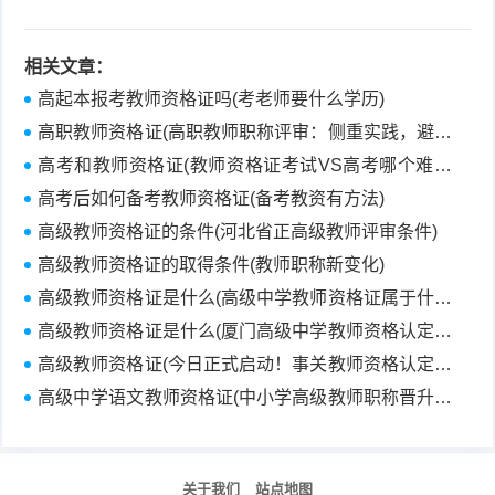
到底应该看哪个？)
相关文章：
高起本报考教师资格证吗(考老师要什么学历)
高职教师资格证(高职教师职称评审：侧重实践，避开
科研内卷)
高考和教师资格证(教师资格证考试VS高考哪个难度
更大？)
高考后如何备考教师资格证(备考教资有方法)
高级教师资格证的条件(河北省正高级教师评审条件)
高级教师资格证的取得条件(教师职称新变化)
高级教师资格证是什么(高级中学教师资格证属于什么
级别？)
高级教师资格证是什么(厦门高级中学教师资格认定办
理指南)
高级教师资格证(今日正式启动！事关教师资格认定，
这些事要注意)
高级中学语文教师资格证(中小学高级教师职称晋升易
通过条件)
关于我们
站点地图