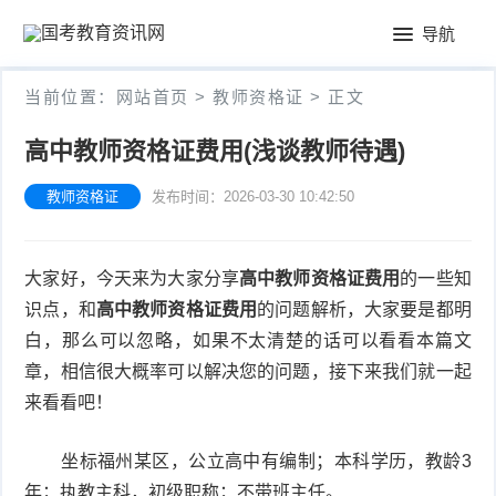
首
导航
页
公
当前位置：
网站首页
>
教师资格证
> 正文
务
教
高中教师资格证费用(浅谈教师待遇)
员
师
会
教师资格证
发布时间：2026-03-30 10:42:50
考
资
计
试
格
考
大家好，今天来为大家分享
高中教师资格证费用
的一些知
识点，和
高中教师资格证费用
的问题解析，大家要是都明
证
试
白，那么可以忽略，如果不太清楚的话可以看看本篇文
章，相信很大概率可以解决您的问题，接下来我们就一起
来看看吧！
坐标福州某区，公立高中有编制；本科学历，教龄3
年；执教主科，初级职称；不带班主任。