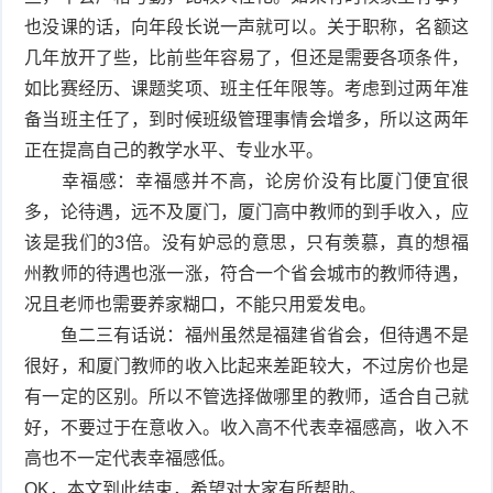
也没课的话，向年段长说一声就可以。关于职称，名额这
几年放开了些，比前些年容易了，但还是需要各项条件，
如比赛经历、课题奖项、班主任年限等。考虑到过两年准
备当班主任了，到时候班级管理事情会增多，所以这两年
正在提高自己的教学水平、专业水平。
幸福感：幸福感并不高，论房价没有比厦门便宜很
多，论待遇，远不及厦门，厦门高中教师的到手收入，应
该是我们的3倍。没有妒忌的意思，只有羡慕，真的想福
州教师的待遇也涨一涨，符合一个省会城市的教师待遇，
况且老师也需要养家糊口，不能只用爱发电。
鱼二三有话说：福州虽然是福建省省会，但待遇不是
很好，和厦门教师的收入比起来差距较大，不过房价也是
有一定的区别。所以不管选择做哪里的教师，适合自己就
好，不要过于在意收入。收入高不代表幸福感高，收入不
高也不一定代表幸福感低。
OK，本文到此结束，希望对大家有所帮助。