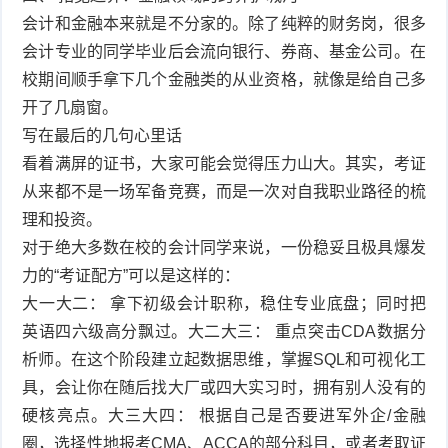
会计和金融本来就是不分家的。除了纯粹的财务岗，很多
会计专业的同学毕业后会流向银行、券商、基金公司。在
校期间顺手拿下几个金融类的从业资格，就像是给自己多
开了几扇窗。
写在最后的几句心里话
看着满屏的证书，大家可能会觉得压力山大。其实，考证
从来都不是一场军备竞赛，而是一次对自我职业路径的梳
理和投资。
对于绝大多数在校的会计同学来说，一份稳妥且极具爆发
力的“考证配方”可以是这样的：
大一大二： 拿下初级会计职称，稳住专业底盘；同时把
英语四六级高分飘过。大二大三： 重点突击CDA数据分
析师。在这个阶段建立起数据思维，掌握SQL和可视化工
具，会让你在随后找大厂或四大实习时，拥有别人没有的
硬核亮点。大三大四： 根据自己是否要进军外企/金融
圈，选择性地报考CMA、ACCA的部分科目，或者考取证