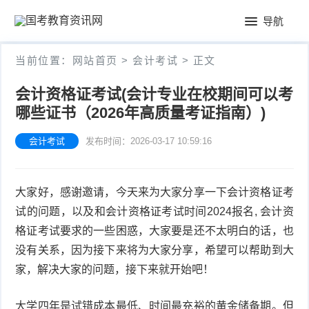
首
导航
页
公
当前位置：
网站首页
>
会计考试
> 正文
务
教
会计资格证考试(会计专业在校期间可以考
员
哪些证书（2026年高质量考证指南）)
师
会
考
资
会计考试
发布时间：2026-03-17 10:59:16
计
试
格
考
大家好，感谢邀请，今天来为大家分享一下会计资格证考
证
试
试的问题，以及和会计资格证考试时间2024报名, 会计资
格证考试要求的一些困惑，大家要是还不太明白的话，也
没有关系，因为接下来将为大家分享，希望可以帮助到大
家，解决大家的问题，接下来就开始吧！
大学四年是试错成本最低、时间最充裕的黄金储备期。但