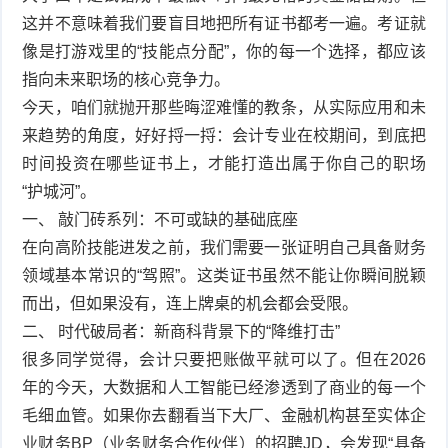
这并不意味着我们要盲目地把所有证书都考一遍。考证就
像是打游戏里的“技能点分配”，你的每一个选择，都应该
指向未来职场的核心竞争力。
今天，咱们就抛开那些晦涩难懂的教条，从实际应用和未
来趋势的角度，好好捋一捋：会计专业在校期间，到底把
时间投资在哪些证书上，才能打造出属于你自己的职场
“护城河”。
一、 敲门砖系列：不可或缺的基础底座
在向高阶技能进发之前，我们需要一张证明自己具备财务
领域基本常识的“驾照”。这类证书虽然不能让你瞬间脱颖
而出，但如果没有，连上牌桌的机会都会受限。
二、 时代破局者：新商科背景下的“降维打击”
很多同学觉得，会计只要把账做平就可以了。但在2026
年的今天，大数据和人工智能已经渗透到了商业的每一个
毛细血管。如果你去翻看当下大厂、金融机构甚至实体企
业财务BP（业务财务合作伙伴）的招聘JD，会发现“具备