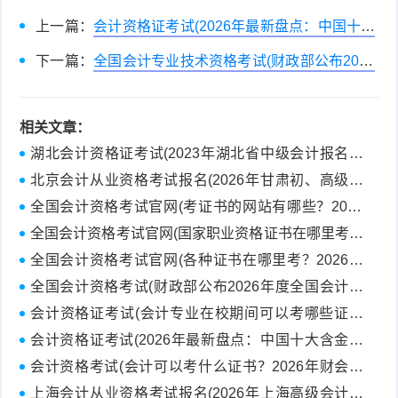
上一篇：
会计资格证考试(2026年最新盘点：中国十大
含金量会计岗位证书，考证避坑与职业)
下一篇：
全国会计专业技术资格考试(财政部公布2026
年度全国会计专业技术资格考试考务日程安排)
相关文章：
湖北会计资格证考试(2023年湖北省中级会计报名条
件详解)
北京会计从业资格考试报名(2026年甘肃初、高级会
计资格考试正在报名中！报名入口→)
全国会计资格考试官网(考证书的网站有哪些？2026
年最新考证指南与官网入口汇总)
全国会计资格考试官网(国家职业资格证书在哪里考？
2026最新报名入口与高薪证书推荐指南)
全国会计资格考试官网(各种证书在哪里考？2026年
最新高含金量证书报名官网大全与避坑指)
全国会计资格考试(财政部公布2026年度全国会计专
业技术资格考试考务日程安排)
会计资格证考试(会计专业在校期间可以考哪些证书
（2026年高质量考证指南）)
会计资格证考试(2026年最新盘点：中国十大含金量
会计岗位证书，考证避坑与职业)
会计资格考试(会计可以考什么证书？2026年财会人
高质量考证指南与职业转型建议)
上海会计从业资格考试报名(2026年上海高级会计资