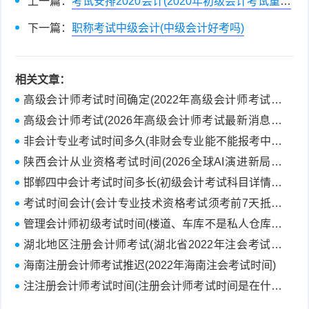
上一篇：
考试安排2020会计(2020年初级会计考试重要
时间安排全在这了)
下一篇：
职称考试中级会计(中级会计好考吗)
相关文章：
高级会计师考试时间确定(2022年高级会计师考试时
间在哪天进行？)
高级会计师考试(2026年高级会计师考试最新消息！
考试时间、题型及备考方向全解析)
非会计专业考试时间多久(非财会专业能不能报考中级
会计考试)
陕西会计从业资格考试时间(2026全球AI演进新局前
瞻：未来一年，哪些技术和赛道会成为新风口？)
邯郸四中会计考试时间多长(初级会计考试科目详情分
析)
考试时间会计(会计专业技术资格考试须考前7天抵达
考点)
管理会计师初级考试时间(楼道、车库不是私人仓库！
这起民生小案给出明确答案)
湖北地区注册会计师考试(湖北省2022年注会考试时
间)
海南注册会计师考试推迟(2022年海南注会考试时间)
注注册会计师考试时间(注册会计师考试时间是在什么
时候？)