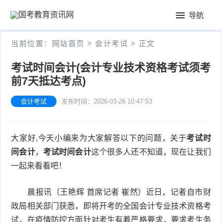
首
导航
页
公
当前位置：
网站首页
>
会计考试
> 正文
务
教
考试时间会计(会计专业技术资格考试须考
员
前7天抵达考点)
师
会
考
资
会计考试
发布时间：2026-03-26 10:47:53
计
试
格
考
大家好,今天小编来为大家解答以下的问题，关于
考试时
证
试
间会计
，
考试时间会计
这个很多人还不知道，现在让我们
一起来看看吧！
晨报讯（王艳辉 首席记者 崔然）近日，记者自市财
政局相关部门获悉，即将开考的全国会计专业技术资格考
试，在疫情防控方面针对考生有着严格要求，要求考生务