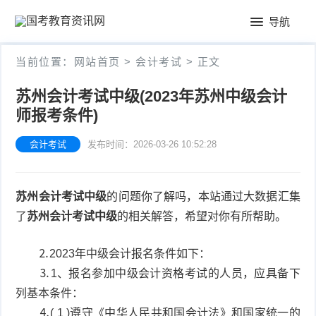
首
导航
页
公
当前位置：
网站首页
>
会计考试
> 正文
务
教
苏州会计考试中级(2023年苏州中级会计
员
师报考条件)
师
会
考
资
会计考试
发布时间：2026-03-26 10:52:28
计
试
格
考
苏州会计考试中级
的问题你了解吗，本站通过大数据汇集
证
试
了
苏州会计考试中级
的相关解答，希望对你有所帮助。
⒉2023年中级会计报名条件如下：
⒊1、报名参加中级会计资格考试的人员，应具备下
列基本条件：
⒋( 1 )遵守《中华人民共和国会计法》和国家统一的