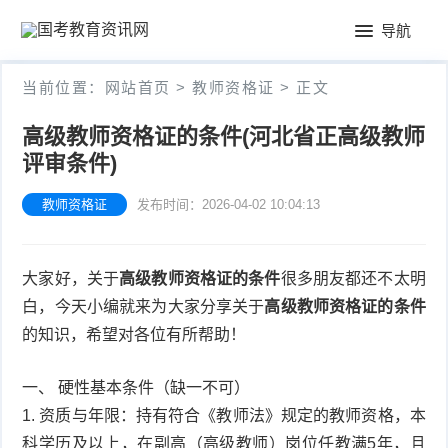
首
导航
页
公
当前位置：
网站首页
>
教师资格证
> 正文
务
教
高级教师资格证的条件(河北省正高级教师
员
评审条件)
师
会
考
资
教师资格证
发布时间：2026-04-02 10:04:13
计
试
格
考
大家好，关于
高级教师资格证的条件
很多朋友都还不太明
证
试
白，今天小编就来为大家分享关于
高级教师资格证的条件
的知识，希望对各位有所帮助！
一、 硬性基本条件（缺一不可）
1. 资质与年限：持有符合《教师法》规定的教师资格，本
科学历及以上，在副高（高级教师）岗位任教满5年，且