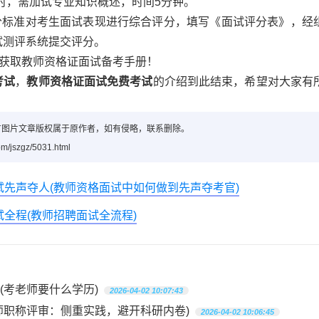
时，需加试专业知识概述，时间5分钟。
标准对考生面试表现进行综合评分，填写《面试评分表》，经
试测评系统提交评分。
获取教师资格证面试备考手册！
考试
，
教师资格证面试免费考试
的介绍到此结束，希望对大家有
有图片文章版权属于原作者，如有侵略，联系删除。
/jszgz/5031.html
试先声夺人(教师资格面试中如何做到先声夺考官)
全程(教师招聘面试全流程)
(考老师要什么学历)
2026-04-02 10:07:43
师职称评审：侧重实践，避开科研内卷)
2026-04-02 10:06:45