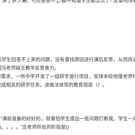
怨“讲了多少遍，可还是答不上!都不知道学生都怎么了!"这道明冯
后学生回答不上来的问题，没有查找原因进行课后反思，从而改
明冯老师缺乏教学反思食力。
学习需求，一所中学开发了一组研学旅行项目，安排本校地理老师
完成相关的研学任务。该做法体现的教育观是（）。
道"课前准备的好好的，就害怕学生提出一些问题打断我，学生一
。。。。"庄老师所处的阶段是()