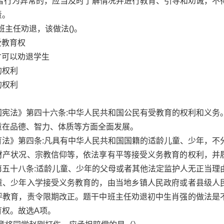
或者行为异常的，应当及时了解情况并进行教育、引导和劝诫，不
责。
班主任劝退，该做法()。
受教育权
才可以劝退学生
的权利
的权利
国宪法》第四十六条:中华人民共和国公民有受教育的权利和义务
童在品德、智力、体质等方面全面发展。
育法》第四条:凡具有中华人民共和国国籍的适龄儿童、少年，不
财产状况、宗教信仰等，依法享有平等接受义务教育的权利，并
第五十八条:适龄儿童、少年的父母或者其他法定监护人无正当理
童、少年入学接受义务教育的，由当地乡镇人民政府或者县级人
评教育，责令限期改正。题干中班主任劝退初中生肖强的做法是
育权。故选A项。