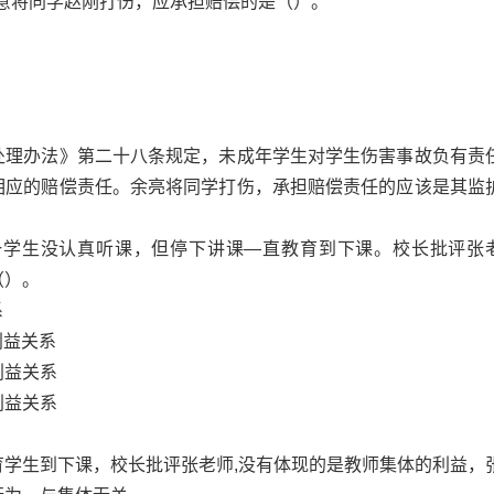
故意将同学赵刚打伤，应承担赔偿的是（）。
处理办法》第二十八条规定，未成年学生对学生伤害事故负有责
相应的赔偿责任。余亮将同学打伤，承担赔偿责任的应该是其监
现一学生没认真听课，但停下讲课—直教育到下课。校长批评张
（）。
系
利益关系
利益关系
利益关系
育学生到下课，校长批评张老师,没有体现的是教师集体的利益，